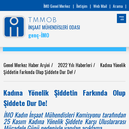
İMO Genel Merkez
|
İletişim
|
Web Mail
|
Arama
|
TMMOB
İNŞAAT MÜHENDİSLERİ ODASI
genç-İMO
Genel Merkez Haber Arşivi
/
2022 Yılı Haberleri
/
Kadına Yönelik
Şiddetin Farkında Olup Şiddete Dur De!
/
Kadına Yönelik Şiddetin Farkında Olup
Şiddete Dur De!
İMO Kadın İnşaat Mühendisleri Komisyonu tarafından
25 Kasım Kadına Yönelik Şiddete Karşı Uluslararası
Mücadele Günü nedeniyle yapılan açıklama.