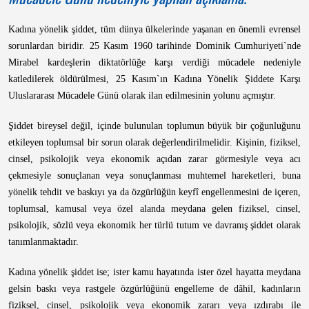
Kadına yönelik şiddet, tüm dünya ülkelerinde yaşanan en önemli evrensel
sorunlardan biridir. 25 Kasım 1960 tarihinde Dominik Cumhuriyeti`nde
Mirabel kardeşlerin diktatörlüğe karşı verdiği mücadele nedeniyle
katledilerek öldürülmesi, 25 Kasım`ın Kadına Yönelik Şiddete Karşı
Uluslararası Mücadele Günü olarak ilan edilmesinin yolunu açmıştır.
Şiddet bireysel değil, içinde bulunulan toplumun büyük bir çoğunluğunu
etkileyen toplumsal bir sorun olarak değerlendirilmelidir. Kişinin, fiziksel,
cinsel, psikolojik veya ekonomik açıdan zarar görmesiyle veya acı
çekmesiyle sonuçlanan veya sonuçlanması muhtemel hareketleri, buna
yönelik tehdit ve baskıyı ya da özgürlüğün keyfî engellenmesini de içeren,
toplumsal, kamusal veya özel alanda meydana gelen fiziksel, cinsel,
psikolojik, sözlü veya ekonomik her türlü tutum ve davranış şiddet olarak
tanımlanmaktadır.
Kadına yönelik şiddet ise; ister kamu hayatında ister özel hayatta meydana
gelsin baskı veya rastgele özgürlüğünü engelleme de dâhil, kadınların
fiziksel, cinsel, psikolojik veya ekonomik zararı veya ızdırabı ile