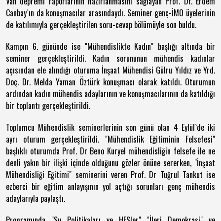
Van depremi raporlarının hazırlanmasını sağlayan Prof. Dr. Erdem
Canbay`ın da konuşmacılar arasındaydı. Seminer genç-İMO üyelerinin
de katılımıyla gerçekleştirilen soru-cevap bölümüyle son buldu.
Kampın 6. gününde ise "Mühendislikte Kadın" başlığı altında bir
seminer gerçekleştirildi. Kadın sorununun mühendis kadınlar
açısından ele alındığı oturuma İnşaat Mühendisi Gülru Yıldız ve Yrd.
Doç. Dr. Melda Yaman Öztürk konuşmacı olarak katıldı. Oturumun
ardından kadın mühendis adaylarının ve konuşmacılarının da katıldığı
bir toplantı gerçekleştirildi.
Toplumcu Mühendislik seminerlerinin son günü olan 4 Eylül`de iki
ayrı oturum gerçekleştirildi. "Mühendislik Eğitiminin Felsefesi"
başlıklı oturumda Prof. Dr Beno Kuryel mühendisliğin felsefe ile ne
denli yakın bir ilişki içinde olduğunu gözler önüne sererken, "İnşaat
Mühendisliği Eğitimi" seminerini veren Prof. Dr Tuğrul Tankut ise
ezberci bir eğitim anlayışının yol açtığı sorunları genç mühendis
adaylarıyla paylaştı.
Programında "Su Politikaları ve HESler" "İleri Demokrasi" ve