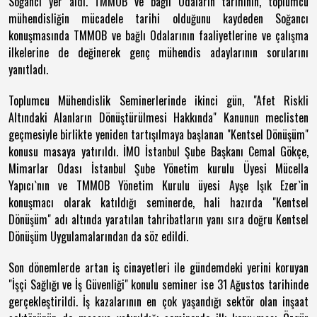
Soğancı yer aldı. TMMOB ve bağlı Odaların tarihinin, toplumcu
mühendisliğin mücadele tarihi olduğunu kaydeden Soğancı
konuşmasında TMMOB ve bağlı Odalarının faaliyetlerine ve çalışma
ilkelerine de değinerek genç mühendis adaylarının sorularını
yanıtladı.
Toplumcu Mühendislik Seminerlerinde ikinci gün, "Afet Riskli
Altındaki Alanların Dönüştürülmesi Hakkında" Kanunun meclisten
geçmesiyle birlikte yeniden tartışılmaya başlanan "Kentsel Dönüşüm"
konusu masaya yatırıldı. İMO İstanbul Şube Başkanı Cemal Gökçe,
Mimarlar Odası İstanbul Şube Yönetim kurulu Üyesi Mücella
Yapıcı`nın ve TMMOB Yönetim Kurulu üyesi Ayşe Işık Ezer`in
konuşmacı olarak katıldığı seminerde, hali hazırda "Kentsel
Dönüşüm" adı altında yaratılan tahribatların yanı sıra doğru Kentsel
Dönüşüm Uygulamalarından da söz edildi.
Son dönemlerde artan iş cinayetleri ile gündemdeki yerini koruyan
"İşçi Sağlığı ve İş Güvenliği" konulu seminer ise 31 Ağustos tarihinde
gerçekleştirildi. İş kazalarının en çok yaşandığı sektör olan inşaat