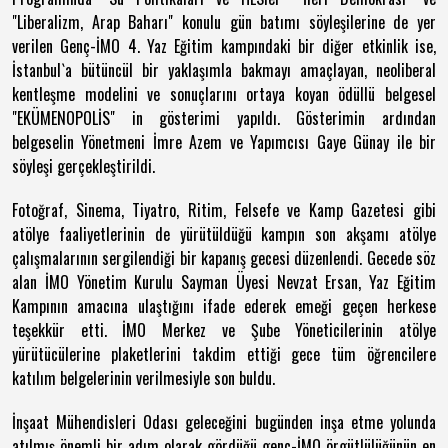
"Liberalizm, Arap Baharı" konulu gün batımı söyleşilerine de yer
verilen Genç-İMO 4. Yaz Eğitim kampındaki bir diğer etkinlik ise,
İstanbul`a bütüncül bir yaklaşımla bakmayı amaçlayan, neoliberal
kentleşme modelini ve sonuçlarını ortaya koyan ödüllü belgesel
"EKÜMENOPOLİS" in gösterimi yapıldı. Gösterimin ardından
belgeselin Yönetmeni İmre Azem ve Yapımcısı Gaye Günay ile bir
söyleşi gerçekleştirildi.
Fotoğraf, Sinema, Tiyatro, Ritim, Felsefe ve Kamp Gazetesi gibi
atölye faaliyetlerinin de yürütüldüğü kampın son akşamı atölye
çalışmalarının sergilendiği bir kapanış gecesi düzenlendi. Gecede söz
alan İMO Yönetim Kurulu Sayman Üyesi Nevzat Ersan, Yaz Eğitim
Kampının amacına ulaştığını ifade ederek emeği geçen herkese
teşekkür etti. İMO Merkez ve Şube Yöneticilerinin atölye
yürütücülerine plaketlerini takdim ettiği gece tüm öğrencilere
katılım belgelerinin verilmesiyle son buldu.
İnşaat Mühendisleri Odası geleceğini bugünden inşa etme yolunda
atılmış önemli bir adım olarak gördüğü genç-İMO örgütlülüğünün en