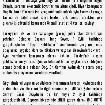
sektörünün de masaya yatırıldığı seminerde ilk konuşmacı Özgür
Cengiz, sorunun ekonomik boyutlarının altını çizdi. Diğer konuşmacı
Doç.Dr. Emre Gürcanlı ise genç mühendis adaylarıyla Esenyurt yangın
faciası da dâhil olmak üzere birden fazla somut örnekten yola
çıkarak iş güvenliği konusunda önemli istatistiki verileri paylaştı
Türkiye`nin ilk ve tek salyangoz (yavaş) şehri olan Seferihisar
şehrinin Belediye Başkanı Tunç Soyer, 1 Eylül tarihinde
gerçekleştirilen "Ulaşım Politikaları" seminerinde genç mühendis
adaylarına, uyguladıkları politikaları ve yaşanan deneyimleri aktardı.
Aynı seminere konuşmacı olarak katılan, Türkiye`nin ulaşım
politikalarının yetersizliğini ve bilimsel bir anlayıştan uzak olduğunu
somut örneklerle anlatan Doç. Dr. Cumhur Aydın daha sonra genç
mühendis adaylarının sorularını yanıtladı.
Geçtiğimiz yıl yaşanan ve yüzlerce insanımızın hayatını kaybetmesine
neden olan Van Depremi ile ilgili seminer ise İMO Van Şube başkanı
Serhat Baran Özaydın‘ın da katılımıyla 2 Eylül tarihinde
gerçekleştirildi. Deprem bölgesinde bilfiil görev alarak İMO-ODTÜ