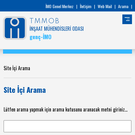
İMO Genel Merkez
|
İletişim
|
Web Mail
|
Arama
|
TMMOB
İNŞAAT MÜHENDİSLERİ ODASI
genç-İMO
Site İçi Arama
Site İçi Arama
Lütfen arama yapmak için arama kutusunu aranacak metni giriniz...